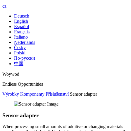
cz
Deutsch
English
Español
Français
Italiano
Nederlands
Česky
Polski
По-русски
中国
Woywod
Endless Opportunities
Výrobky
Komponenty
Příslušenství
Sensor adapter
Sensor adapter
When processing small amounts of additive or changing materials