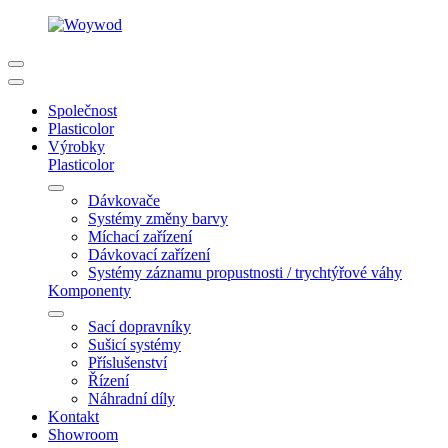
Společnost
Plasticolor
Výrobky
Plasticolor
Dávkovače
Systémy změny barvy
Míchací zařízení
Dávkovací zařízení
Systémy záznamu propustnosti / trychtýřové váhy
Komponenty
Sací dopravníky
Sušicí systémy
Příslušenství
Řízení
Náhradní díly
Kontakt
Showroom