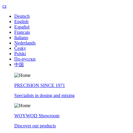
cz
Deutsch
English
Español
Français
Italiano
Nederlands
Česky
Polski
По-русски
中国
PRECISION SINCE 1971
Specialists in dosing and mixing
WOYWOD Showroom
Discover our products