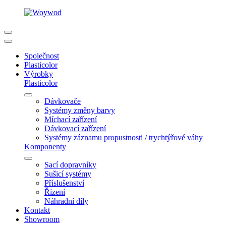
Společnost
Plasticolor
Výrobky
Plasticolor
Dávkovače
Systémy změny barvy
Míchací zařízení
Dávkovací zařízení
Systémy záznamu propustnosti / trychtýřové váhy
Komponenty
Sací dopravníky
Sušicí systémy
Příslušenství
Řízení
Náhradní díly
Kontakt
Showroom