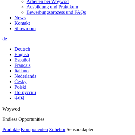
Arbeiten bei Woywod
Ausbildung und Praktikum
Bewerbungsprozess und FAQs
News
Kontakt
Showroom
de
Deutsch
English
Español
Français
Italiano
Nederlands
Česky
Polski
По-русски
中国
Woywod
Endless Opportunities
Produkte
Komponenten
Zubehör
Sensoradapter