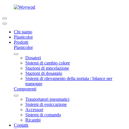
Chi siamo
Plasticolor
Prodotti
Plasticolor
Dosatori
Sistemi di cambio colore
Stazioni di miscelazione
Stazioni di dosaggio
Sistemi di rilevamento della portata / bilance per
tramogge
Componenti
Trasportatori pneumatici
Sistemi di essiccazione
Accessori
Sistemi di comando
Ricambi
Contatti