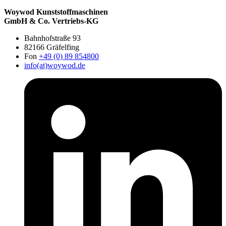
Woywod Kunststoffmaschinen
GmbH & Co. Vertriebs-KG
Bahnhofstraße 93
82166 Gräfelfing
Fon
+49 (0) 89 854800
info(at)woywod.de