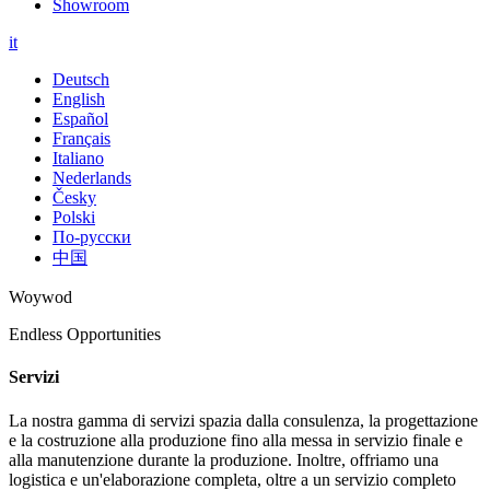
Showroom
it
Deutsch
English
Español
Français
Italiano
Nederlands
Česky
Polski
По-русски
中国
Woywod
Endless Opportunities
Servizi
La nostra gamma di servizi spazia dalla consulenza, la progettazione
e la costruzione alla produzione fino alla messa in servizio finale e
alla manutenzione durante la produzione. Inoltre, offriamo una
logistica e un'elaborazione completa, oltre a un servizio completo