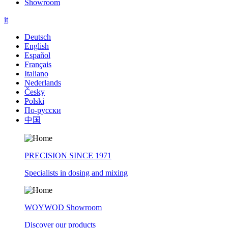
Showroom
it
Deutsch
English
Español
Français
Italiano
Nederlands
Česky
Polski
По-русски
中国
PRECISION SINCE 1971
Specialists in dosing and mixing
WOYWOD Showroom
Discover our products