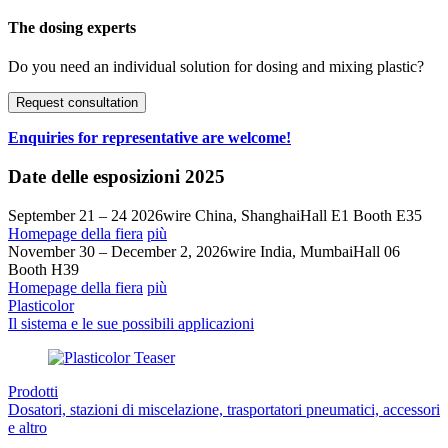
The dosing­ experts
Do you need an individual solution for dosing and mixing plastic?
Request consultation
Enquiries for representative are welcome!
Date delle esposizioni 2025
September 21 – 24 2026
wire China, Shanghai
Hall E1 Booth E35
Homepage della fiera
più
November 30 – December 2, 2026
wire India, Mumbai
Hall 06
Booth H39
Homepage della fiera
più
Plasticolor
Il sistema e le sue possibili applicazioni
Prodotti
Dosatori, stazioni di miscelazione, trasportatori pneumatici, accessori
e altro