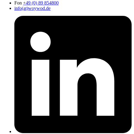
Fon
+49 (0) 89 854800
info(at)woywod.de