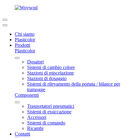
Chi siamo
Plasticolor
Prodotti
Plasticolor
Dosatori
Sistemi di cambio colore
Stazioni di miscelazione
Stazioni di dosaggio
Sistemi di rilevamento della portata / bilance per
tramogge
Componenti
Trasportatori pneumatici
Sistemi di essiccazione
Accessori
Sistemi di comando
Ricambi
Contatti