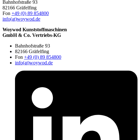
Bahnhofstraße 93
82166 Gräfelfing
Fon
+49 (0) 89 854800
info(at)woywod.de
Woywod Kunststoffmaschinen
GmbH & Co. Vertriebs-KG
Bahnhofstraße 93
82166 Gräfelfing
Fon
+49 (0) 89 854800
info(at)woywod.de