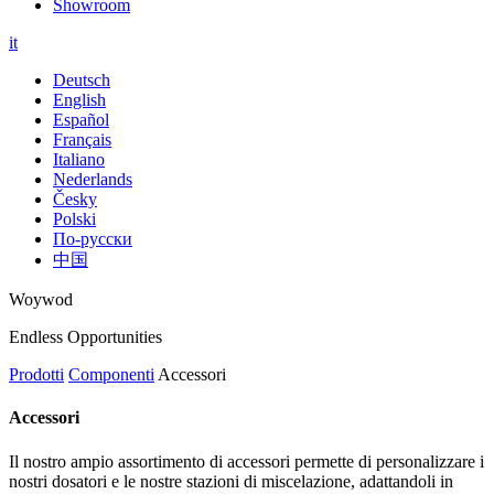
Showroom
it
Deutsch
English
Español
Français
Italiano
Nederlands
Česky
Polski
По-русски
中国
Woywod
Endless Opportunities
Prodotti
Componenti
Accessori
Accessori
Il nostro ampio assortimento di accessori permette di personalizzare i
nostri dosatori e le nostre stazioni di miscelazione, adattandoli in