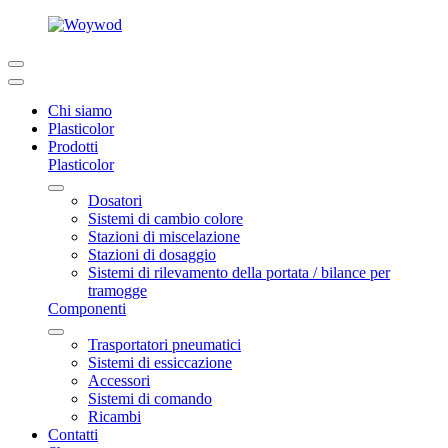
Chi siamo
Plasticolor
Prodotti
Plasticolor
Dosatori
Sistemi di cambio colore
Stazioni di miscelazione
Stazioni di dosaggio
Sistemi di rilevamento della portata / bilance per
tramogge
Componenti
Trasportatori pneumatici
Sistemi di essiccazione
Accessori
Sistemi di comando
Ricambi
Contatti