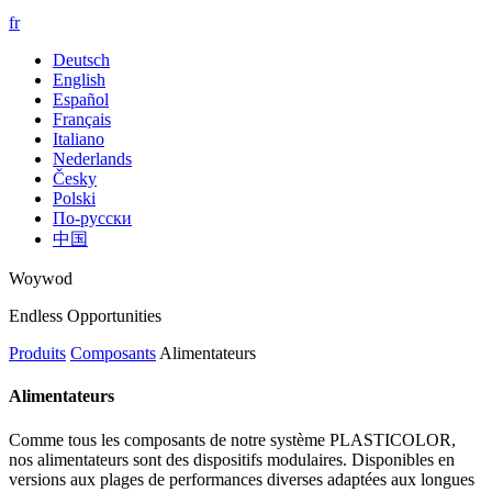
fr
Deutsch
English
Español
Français
Italiano
Nederlands
Česky
Polski
По-русски
中国
Woywod
Endless Opportunities
Produits
Composants
Alimentateurs
Alimentateurs
Comme tous les composants de notre système PLASTICOLOR,
nos alimentateurs sont des dispositifs modulaires. Disponibles en
versions aux plages de performances diverses adaptées aux longues