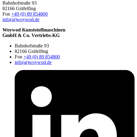
Bahnhofstraße 93
82166 Gräfelfing
Fon
+49 (0) 89 854800
info(at)woywod.de
Woywod Kunststoffmaschinen
GmbH & Co. Vertriebs-KG
Bahnhofstraße 93
82166 Gräfelfing
Fon
+49 (0) 89 854800
info(at)woywod.de