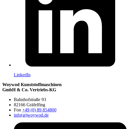
LinkedIn
Woywod Kunststoffmaschinen
GmbH & Co. Vertriebs-KG
Bahnhofstraße 93
82166 Gräfelfing
Fon
+49 (0) 89 854800
info(at)woywod.de