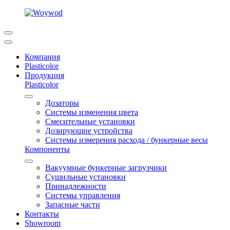
Компания
Plasticolor
Продукция
Plasticolor
Дозаторы
Системы изменения цвета
Смесительные установки
Дозирующие устройства
Системы измерения расхода / бункерные весы
Компоненты
Вакуумные бункерные загрузчики
Сушильные установки
Принадлежности
Системы управления
Запасные части
Контакты
Showroom