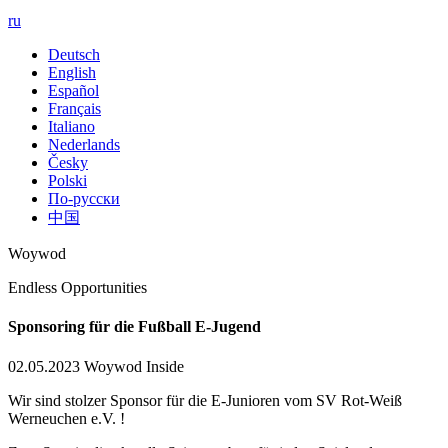
ru
Deutsch
English
Español
Français
Italiano
Nederlands
Česky
Polski
По-русски
中国
Woywod
Endless Opportunities
Sponsoring für die Fußball E-Jugend
02.05.2023
Woywod Inside
Wir sind stolzer Sponsor für die E-Junioren vom SV Rot-Weiß
Werneuchen e.V. !