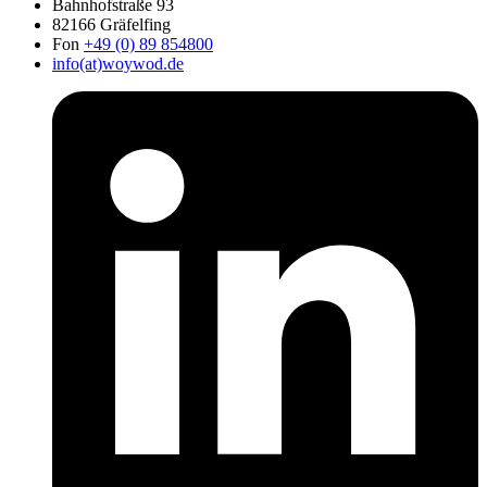
Bahnhofstraße 93
82166 Gräfelfing
Fon
+49 (0) 89 854800
info(at)woywod.de