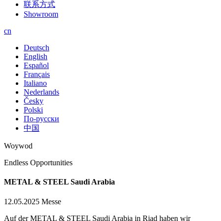
联系方式
Showroom
cn
Deutsch
English
Español
Français
Italiano
Nederlands
Česky
Polski
По-русски
中国
Woywod
Endless Opportunities
METAL & STEEL Saudi Arabia
12.05.2025
Messe
Auf der METAL & STEEL Saudi Arabia in Riad haben wir